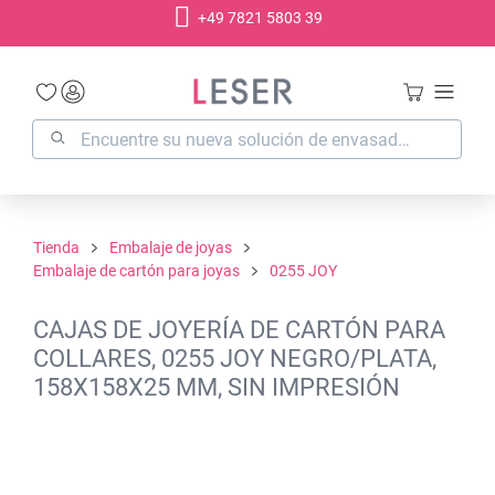
+49 7821 5803 39
enido principal
Tienda
Embalaje de joyas
Embalaje de cartón para joyas
0255 JOY
CAJAS DE JOYERÍA DE CARTÓN PARA
COLLARES, 0255 JOY NEGRO/PLATA,
158X158X25 MM, SIN IMPRESIÓN
Omitir galería de imágenes