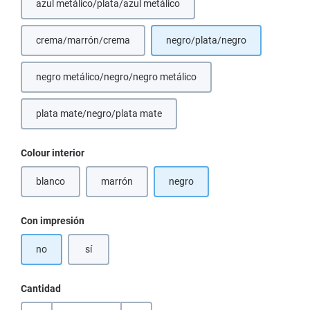
azul metálico/plata/azul metálico
(Esta opción no está disponible en este momento.)
crema/marrón/crema
negro/plata/negro
(Esta opción no está disponible en este momento.)
negro metálico/negro/negro metálico
plata mate/negro/plata mate
Seleccione
Colour interior
blanco
marrón
negro
(Esta opción no está disponible en este momento.)
(Esta opción no está disponible en este momento.)
Seleccione
Con impresión
no
sí
Cantidad