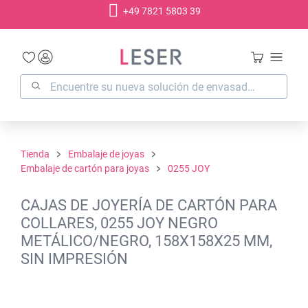
+49 7821 5803 39
enido principal
Tienda
Embalaje de joyas
Embalaje de cartón para joyas
0255 JOY
CAJAS DE JOYERÍA DE CARTÓN PARA
COLLARES, 0255 JOY NEGRO
METÁLICO/NEGRO, 158X158X25 MM,
SIN IMPRESIÓN
Omitir galería de imágenes