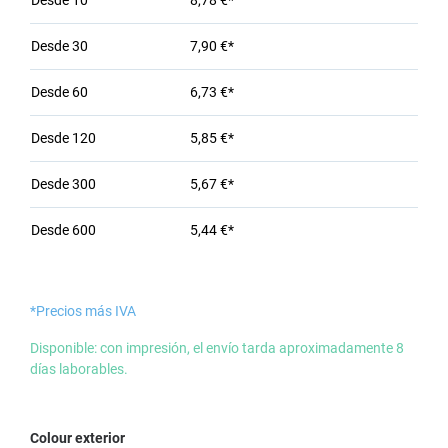
Desde
10
8,78 €*
Desde
30
7,90 €*
Desde
60
6,73 €*
Desde
120
5,85 €*
Desde
300
5,67 €*
Desde
600
5,44 €*
*Precios más IVA
Disponible: con impresión, el envío tarda aproximadamente 8
días laborables.
Seleccione
Colour exterior