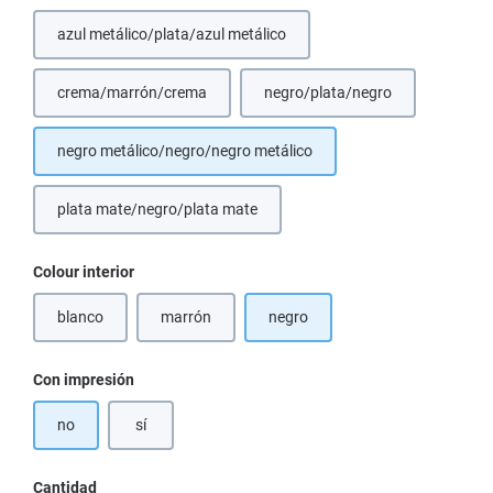
azul metálico/plata/azul metálico
(Esta opción no está disponible en este momento.)
crema/marrón/crema
negro/plata/negro
(Esta opción no está disponible en este momento.)
negro metálico/negro/negro metálico
plata mate/negro/plata mate
Seleccione
Colour interior
blanco
marrón
negro
(Esta opción no está disponible en este momento.)
(Esta opción no está disponible en este momento.)
Seleccione
Con impresión
no
sí
Cantidad