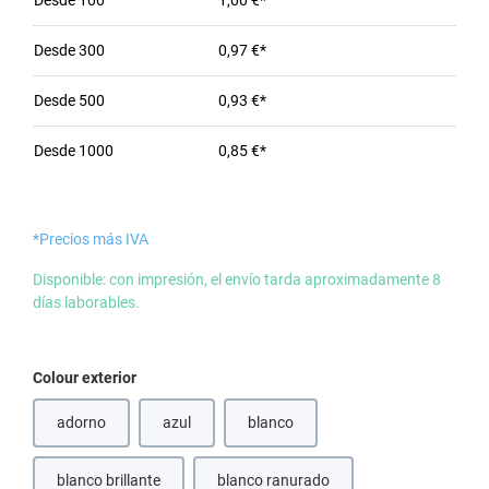
Desde
100
1,00 €*
Desde
300
0,97 €*
Desde
500
0,93 €*
Desde
1000
0,85 €*
*Precios más IVA
Disponible: con impresión, el envío tarda aproximadamente 8
días laborables.
Seleccione
Colour exterior
adorno
azul
blanco
(Esta opción no está disponible en este momento.)
(Esta opción no está disponible en e
blanco brillante
blanco ranurado