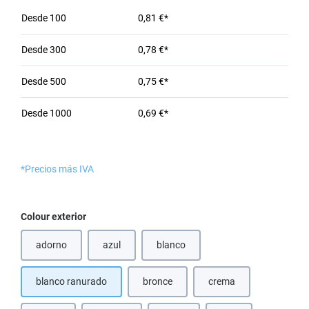
Desde
100
0,81 €*
Desde
300
0,78 €*
Desde
500
0,75 €*
Desde
1000
0,69 €*
*Precios más IVA
Seleccione
Colour exterior
adorno
azul
blanco
(Esta opción no está disponible en este momento.)
(Esta opción no está disponible en e
blanco ranurado
bronce
crema
(Esta opción no está disponible en este
(Esta opción no está d