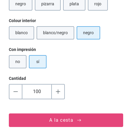
negro
pizarra
plata
rojo
Seleccione
Colour interior
blanco
blanco/negro
negro
(Esta opción no está disponible en este momento.)
(Esta opción no está disponible en este moment
Seleccione
Con impresión
no
sí
Cantidad
A la cesta