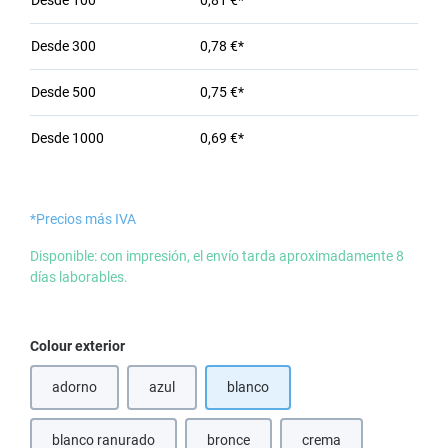
Desde
100
0,81 €*
Desde
300
0,78 €*
Desde
500
0,75 €*
Desde
1000
0,69 €*
*Precios más IVA
Disponible: con impresión, el envío tarda aproximadamente 8
días laborables.
Seleccione
Colour exterior
adorno
azul
blanco
(Esta opción no está disponible en este momento.)
blanco ranurado
bronce
crema