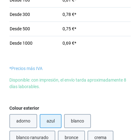
Desde
100
0,81 €*
Desde
300
0,78 €*
Desde
500
0,75 €*
Desde
1000
0,69 €*
*Precios más IVA
Disponible: con impresión, el envío tarda aproximadamente 8
días laborables.
Seleccione
Colour exterior
adorno
azul
blanco
(Esta opción no está disponible en este momento.)
(Esta opción no está disponible en e
blanco ranurado
bronce
crema