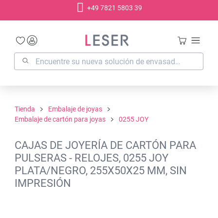
+49 7821 5803 39
enido principal
Tienda
Embalaje de joyas
Embalaje de cartón para joyas
0255 JOY
CAJAS DE JOYERÍA DE CARTÓN PARA
PULSERAS - RELOJES, 0255 JOY
PLATA/NEGRO, 255X50X25 MM, SIN
IMPRESIÓN
Omitir galería de imágenes