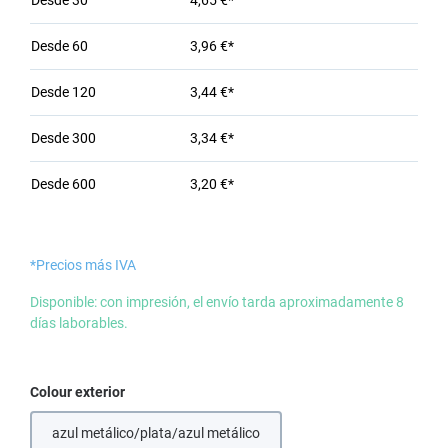
Desde
30
4,65 €*
Desde
60
3,96 €*
Desde
120
3,44 €*
Desde
300
3,34 €*
Desde
600
3,20 €*
*Precios más IVA
Disponible: con impresión, el envío tarda aproximadamente 8
días laborables.
Seleccione
Colour exterior
azul metálico/plata/azul metálico
(Esta opción no está disponible en este momento.)