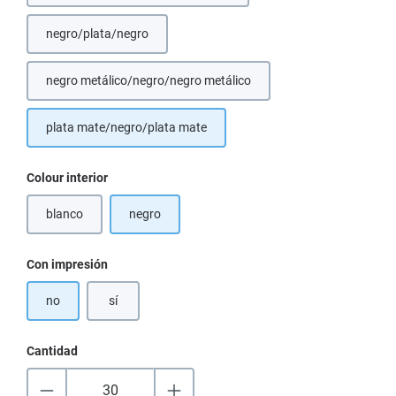
negro/plata/negro
negro metálico/negro/negro metálico
plata mate/negro/plata mate
Seleccione
Colour interior
blanco
negro
(Esta opción no está disponible en este momento.)
Seleccione
Con impresión
no
sí
Cantidad