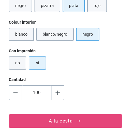
negro
pizarra
plata
rojo
Seleccione
Colour interior
blanco
blanco/negro
negro
(Esta opción no está disponible en este momento.)
(Esta opción no está disponible en este moment
Seleccione
Con impresión
no
sí
Cantidad
A la cesta