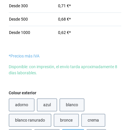
Desde
300
0,71 €*
Desde
500
0,68 €*
Desde
1000
0,62 €*
*Precios más IVA
Disponible: con impresión, el envío tarda aproximadamente 8
días laborables.
Seleccione
Colour exterior
adorno
azul
blanco
(Esta opción no está disponible en este momento.)
(Esta opción no está disponible en e
blanco ranurado
bronce
crema
(Esta opción no está disponible en este
(Esta opción no está d