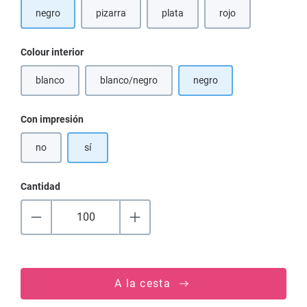
negro
pizarra
plata
rojo
Seleccione
Colour interior
blanco
blanco/negro
negro
(Esta opción no está disponible en este momento.)
(Esta opción no está disponible en este moment
Seleccione
Con impresión
no
sí
Cantidad
A la cesta