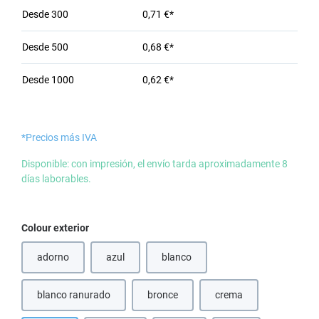
Desde
300
0,71 €*
Desde
500
0,68 €*
Desde
1000
0,62 €*
*Precios más IVA
Disponible: con impresión, el envío tarda aproximadamente 8
días laborables.
Seleccione
Colour exterior
adorno
azul
blanco
(Esta opción no está disponible en este momento.)
(Esta opción no está disponible en e
blanco ranurado
bronce
crema
(Esta opción no está disponible en este
(Esta opción no está d