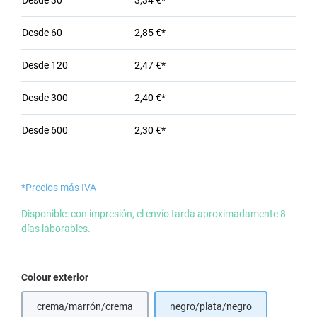
Desde
30
3,34 €*
Desde
60
2,85 €*
Desde
120
2,47 €*
Desde
300
2,40 €*
Desde
600
2,30 €*
*Precios más IVA
Disponible: con impresión, el envío tarda aproximadamente 8
días laborables.
Seleccione
Colour exterior
crema/marrón/crema
negro/plata/negro
(Esta opción no está disponible en este momento.)