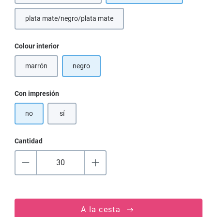
plata mate/negro/plata mate
Seleccione
Colour interior
marrón
negro
(Esta opción no está disponible en este momento.)
Seleccione
Con impresión
no
sí
Cantidad
A la cesta