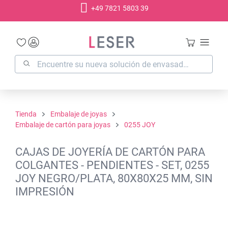
+49 7821 5803 39
enido principal
Tienda
Embalaje de joyas
Embalaje de cartón para joyas
0255 JOY
CAJAS DE JOYERÍA DE CARTÓN PARA
COLGANTES - PENDIENTES - SET, 0255
JOY NEGRO/PLATA, 80X80X25 MM, SIN
IMPRESIÓN
Omitir galería de imágenes