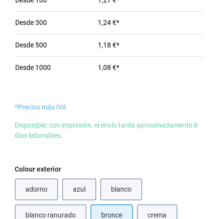
Desde
100
1,27 €*
Desde
300
1,24 €*
Desde
500
1,18 €*
Desde
1000
1,08 €*
*Precios más IVA
Disponible: con impresión, el envío tarda aproximadamente 8
días laborables.
Seleccione
Colour exterior
adorno
azul
blanco
(Esta opción no está disponible en este momento.)
(Esta opción no está disponible en e
blanco ranurado
bronce
crema