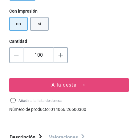
Seleccione
Con impresión
no
sí
Cantidad
A la cesta
Añadir a la lista de deseos
Número de producto:
014066.26600300
Descripción
Valoraciones