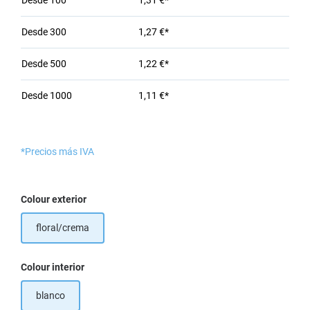
Desde
100
1,31 €*
Desde
300
1,27 €*
Desde
500
1,22 €*
Desde
1000
1,11 €*
*Precios más IVA
Seleccione
Colour exterior
floral/crema
Seleccione
Colour interior
blanco