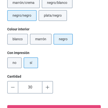
marrón/crema
negro/blanco
(Esta opción no está disponible en este momento.)
(Esta opción no está disponible en est
negro/negro
plata/negro
Seleccione
Colour interior
blanco
marrón
negro
(Esta opción no está disponible en este momento.)
(Esta opción no está disponible en este momento.)
Seleccione
Con impresión
no
sí
Cantidad