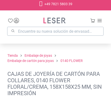
+49 7821 5803 39
enido principal
Tienda
Embalaje de joyas
Embalaje de cartón para joyas
0140 FLOWER
CAJAS DE JOYERÍA DE CARTÓN PARA
COLLARES, 0140 FLOWER
FLORAL/CREMA, 158X158X25 MM, SIN
IMPRESIÓN
Omitir galería de imágenes