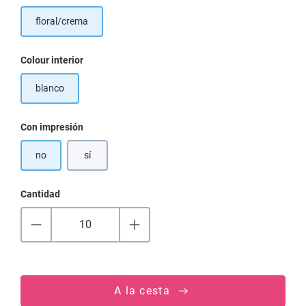
floral/crema
Seleccione
Colour interior
blanco
Seleccione
Con impresión
no
sí
Cantidad
A la cesta