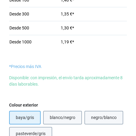
Desde
100
1,40 €*
Desde
300
1,35 €*
Desde
500
1,30 €*
Desde
1000
1,19 €*
*Precios más IVA
Disponible: con impresión, el envío tarda aproximadamente 8
días laborables.
Seleccione
Colour exterior
baya/gris
blanco/negro
negro/blanco
(Esta opción no est
pasteverde/gris