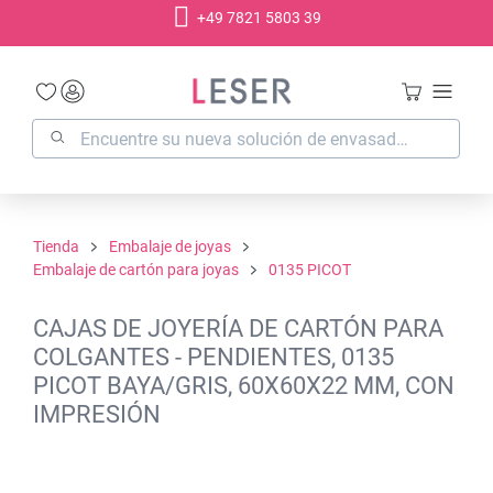
+49 7821 5803 39
enido principal
Tienda
Embalaje de joyas
Embalaje de cartón para joyas
0135 PICOT
CAJAS DE JOYERÍA DE CARTÓN PARA
COLGANTES - PENDIENTES, 0135
PICOT BAYA/GRIS, 60X60X22 MM, CON
IMPRESIÓN
Omitir galería de imágenes