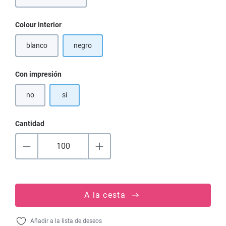
Seleccione
Colour interior
blanco
negro
(Esta opción no está disponible en este momento.)
Seleccione
Con impresión
no
sí
Cantidad
A la cesta
Añadir a la lista de deseos