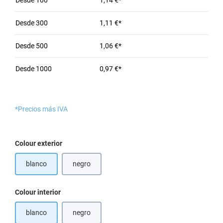
Desde
100
1,14 €*
Desde
300
1,11 €*
Desde
500
1,06 €*
Desde
1000
0,97 €*
*Precios más IVA
Seleccione
Colour exterior
blanco
negro
(Esta opción no está disponible en este momento.)
Seleccione
Colour interior
blanco
negro
(Esta opción no está disponible en este momento.)