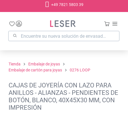
+49 7821 5803 39
enido principal
Tienda
Embalaje de joyas
Embalaje de cartón para joyas
0276 LOOP
CAJAS DE JOYERÍA CON LAZO PARA
ANILLOS - ALIANZAS - PENDIENTES DE
BOTÓN, BLANCO, 40X45X30 MM, CON
IMPRESIÓN
Omitir galería de imágenes