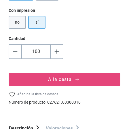
Seleccione
Con impresión
no
sí
Cantidad
A la cesta
Añadir a la lista de deseos
Número de producto:
027621.00300310
Descripción
Valoraciones