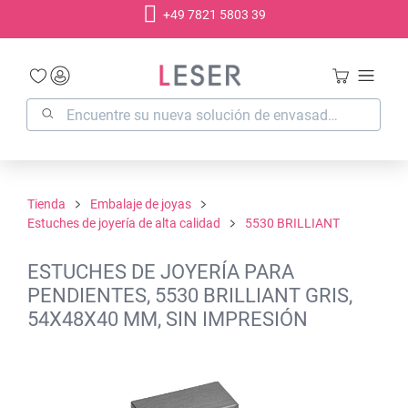
+49 7821 5803 39
enido principal
Tienda
Embalaje de joyas
Estuches de joyería de alta calidad
5530 BRILLIANT
ESTUCHES DE JOYERÍA PARA
PENDIENTES, 5530 BRILLIANT GRIS,
54X48X40 MM, SIN IMPRESIÓN
Omitir galería de imágenes