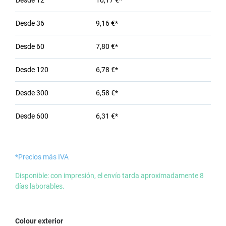
Desde
12
10,17 €*
Desde
36
9,16 €*
Desde
60
7,80 €*
Desde
120
6,78 €*
Desde
300
6,58 €*
Desde
600
6,31 €*
*Precios más IVA
Disponible: con impresión, el envío tarda aproximadamente 8
días laborables.
Seleccione
Colour exterior