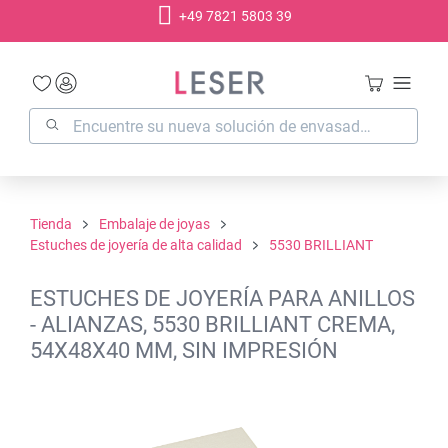
+49 7821 5803 39
enido principal
Tienda
Embalaje de joyas
Estuches de joyería de alta calidad
5530 BRILLIANT
ESTUCHES DE JOYERÍA PARA ANILLOS
- ALIANZAS, 5530 BRILLIANT CREMA,
54X48X40 MM, SIN IMPRESIÓN
Omitir galería de imágenes