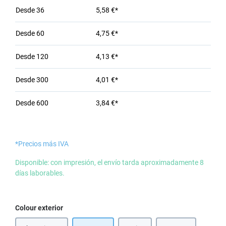
Desde
36
5,58 €*
Desde
60
4,75 €*
Desde
120
4,13 €*
Desde
300
4,01 €*
Desde
600
3,84 €*
*Precios más IVA
Disponible: con impresión, el envío tarda aproximadamente 8
días laborables.
Seleccione
Colour exterior