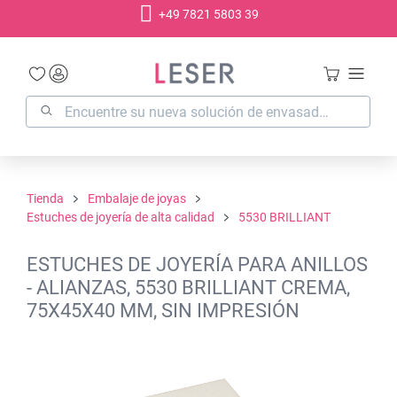
+49 7821 5803 39
enido principal
Tienda
Embalaje de joyas
Estuches de joyería de alta calidad
5530 BRILLIANT
ESTUCHES DE JOYERÍA PARA ANILLOS
- ALIANZAS, 5530 BRILLIANT CREMA,
75X45X40 MM, SIN IMPRESIÓN
Omitir galería de imágenes