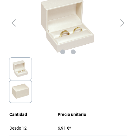
Cantidad
Precio unitario
Desde
12
6,91 €*