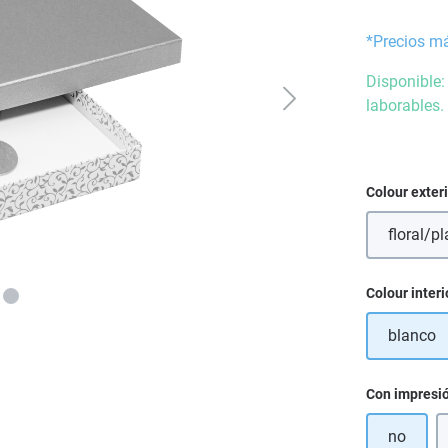
*Precios m
Disponible:
laborables.
Seleccione
Colour exter
floral/pl
Seleccione
Colour interi
blanco
Seleccione
Con impresi
no