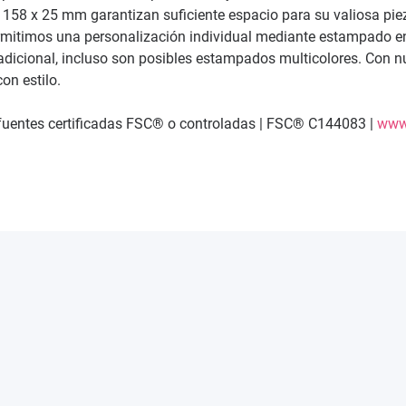
 158 x 25 mm garantizan suficiente espacio para su valiosa pieza 
imos una personalización individual mediante estampado en calien
 adicional, incluso son posibles estampados multicolores. Con nu
on estilo.
 fuentes certificadas FSC® o controladas | FSC® C144083 |
www.