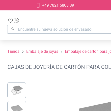
+49 7821 5803 39
 búsqueda
Saltar a la navegación principal
Tienda
Embalaje de joyas
Embalaje de cartón para j
CAJAS DE JOYERÍA DE CARTÓN PARA COL
Omitir galería de imágenes