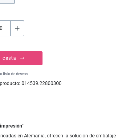
a cesta
la lista de deseos
producto:
014539.22800300
 impresión"
abricadas en Alemania, ofrecen la solución de embalaje