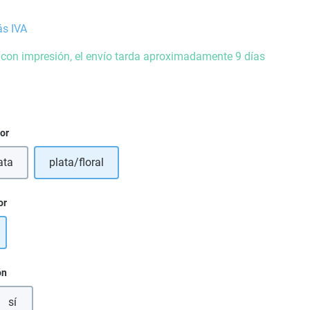
ás IVA
 con impresión, el envío tarda aproximadamente 9 días
ior
ata
plata/floral
or
ón
sí