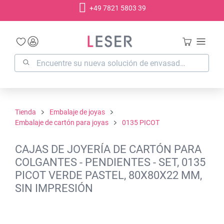
+49 7821 5803 39
enido principal
Tienda
Embalaje de joyas
Embalaje de cartón para joyas
0135 PICOT
CAJAS DE JOYERÍA DE CARTÓN PARA
COLGANTES - PENDIENTES - SET, 0135
PICOT VERDE PASTEL, 80X80X22 MM,
SIN IMPRESIÓN
Omitir galería de imágenes