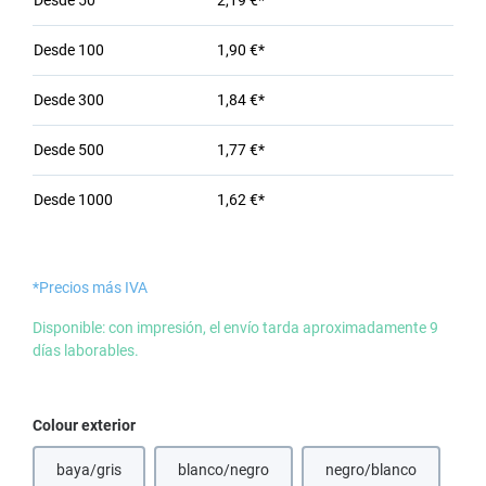
Desde
50
2,19 €*
Desde
100
1,90 €*
Desde
300
1,84 €*
Desde
500
1,77 €*
Desde
1000
1,62 €*
*Precios más IVA
Disponible: con impresión, el envío tarda aproximadamente 9
días laborables.
Seleccione
Colour exterior
baya/gris
blanco/negro
negro/blanco
(Esta opción no est