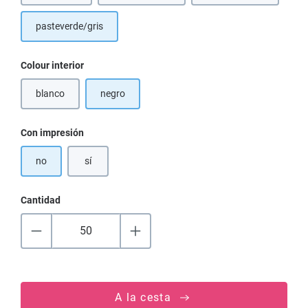
pasteverde/gris
Seleccione
Colour interior
blanco
negro
(Esta opción no está disponible en este momento.)
Seleccione
Con impresión
no
sí
Cantidad
A la cesta