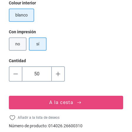
Seleccione
Colour interior
blanco
Seleccione
Con impresión
no
sí
Cantidad
A la cesta
Añadir a la lista de deseos
Número de producto:
014026.26600310