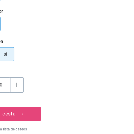
or
ón
sí
a cesta
la lista de deseos