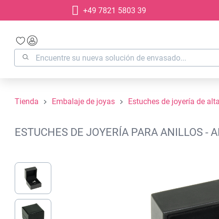
+49 7821 5803 39
 búsqueda
Saltar a la navegación principal
Tienda
Embalaje de joyas
Estuches de joyería de alt
ESTUCHES DE JOYERÍA PARA ANILLOS - 
Omitir galería de imágenes