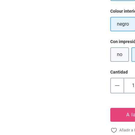
Seleccione
Colour interi
negro
Seleccione
Con impresi
no
Cantidad
A l
Añadir a 