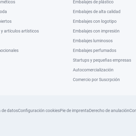
sméticos
Embalajes de plástico
moda
Embalajes de alta calidad
biertos
Embalajes con logotipo
 artículos artísticos
Embalajes con impresión
Embalajes luminosos
mocionales
Embalajes perfumados
Startups y pequeñas empresas
Autocomercialización
Comercio por Suscrpción
n de datos
Configuración cookies
Pie de imprenta
Derecho de anulación
Con