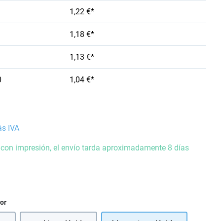
1,22 €*
1,18 €*
1,13 €*
0
1,04 €*
ás IVA
 con impresión, el envío tarda aproximadamente 8 días
ior