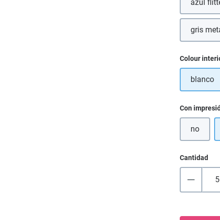
azul flitt
gris met
(E
Seleccione
Colour interi
blanco
Seleccione
Con impresi
no
Cantidad