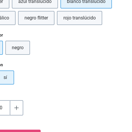
er
azul translúcido
blanco translúcido
álico
negro flitter
rojo translúcido
sta opción no está disponible en este momento.)
(Esta opción no está disponible en este momento.)
or
negro
(Esta opción no está disponible en este momento.)
ón
sí