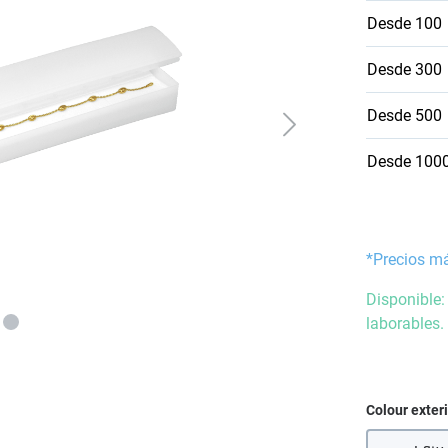
Desde
100
Desde
300
Desde
500
Desde
100
*Precios m
Disponible:
laborables.
Seleccione
Colour exter