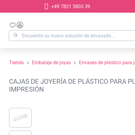
+49 7821 5803 39
 búsqueda
Saltar a la navegación principal
Tienda
Embalaje de joyas
Envases de plástico para 
CAJAS DE JOYERÍA DE PLÁSTICO PARA P
IMPRESIÓN
Omitir galería de imágenes