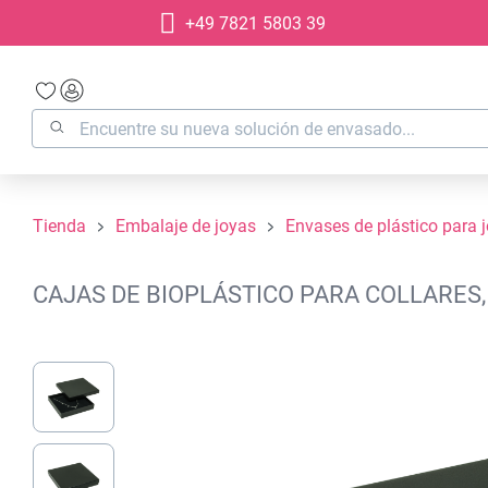
+49 7821 5803 39
 búsqueda
Saltar a la navegación principal
Tienda
Embalaje de joyas
Envases de plástico para 
CAJAS DE BIOPLÁSTICO PARA COLLARES,
Omitir galería de imágenes