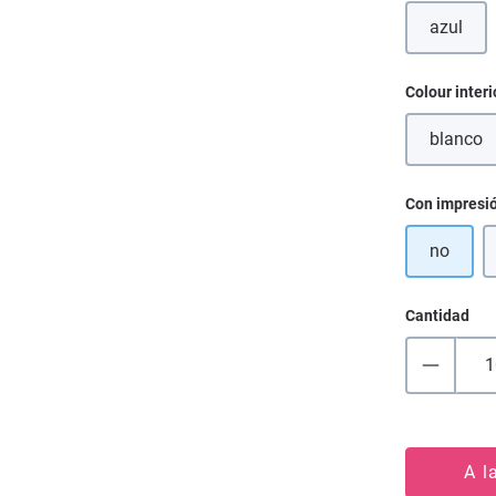
azul
(Esta o
Seleccione
Colour interi
blanco
(Esta
Seleccione
Con impresi
no
Cantidad
A l