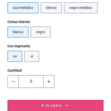
azul metálico
blanco
negro metálico
(Esta opción no está d
Seleccione
Colour interior
blanco
negro
(Esta opción no está disponible en este momento.)
Seleccione
Con impresión
no
sí
Cantidad
A la cesta