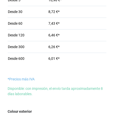
Desde
5
10,98 €*
Desde
30
8,72 €*
Desde
60
7,43 €*
Desde
120
6,46 €*
Desde
300
6,26 €*
Desde
600
6,01 €*
*Precios más IVA
Disponible: con impresión, el envío tarda aproximadamente 8
días laborables.
Seleccione
Colour exterior