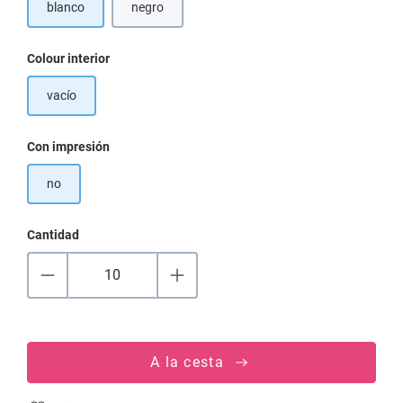
blanco
negro
Seleccione
Colour interior
vacío
Seleccione
Con impresión
no
Cantidad
A la cesta