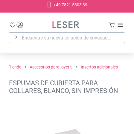
+49 7821 5803 39
enido principal
Tienda
Accesorios para joyería
Insertos adicionales
ESPUMAS DE CUBIERTA PARA
COLLARES, BLANCO, SIN IMPRESIÓN
Omitir galería de imágenes