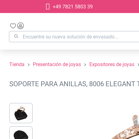
+49 7821 5803 39
 búsqueda
Saltar a la navegación principal
Tienda
Presentación de joyas
Expositores de joyas
SOPORTE PARA ANILLAS, 8006 ELEGANT 
Omitir galería de imágenes