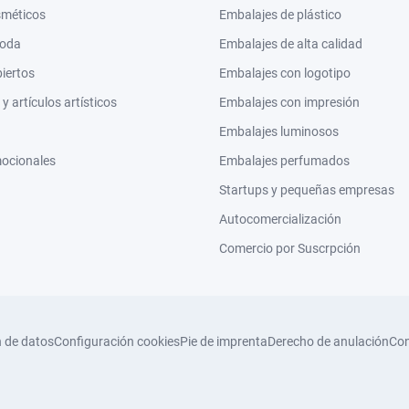
sméticos
Embalajes de plástico
moda
Embalajes de alta calidad
biertos
Embalajes con logotipo
 artículos artísticos
Embalajes con impresión
Embalajes luminosos
mocionales
Embalajes perfumados
Startups y pequeñas empresas
Autocomercialización
Comercio por Suscrpción
n de datos
Configuración cookies
Pie de imprenta
Derecho de anulación
Con