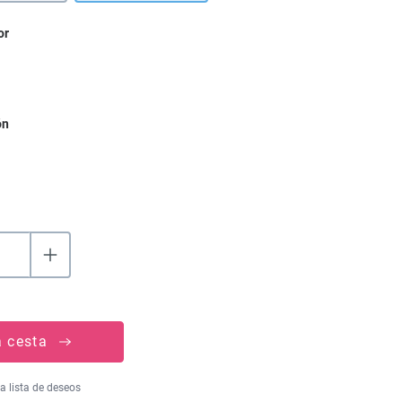
or
ón
a cesta
la lista de deseos