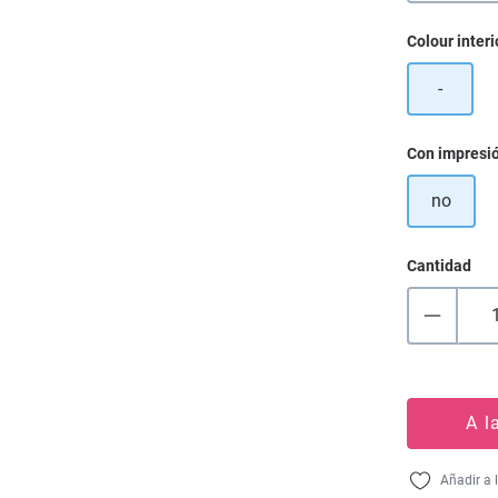
Seleccione
Colour interi
-
Seleccione
Con impresi
no
Cantidad
A l
Añadir a 