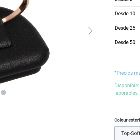
Desde
10
Desde
25
Desde
50
*Precios m
Disponible:
laborables.
Seleccione
Colour exter
Top-Sof