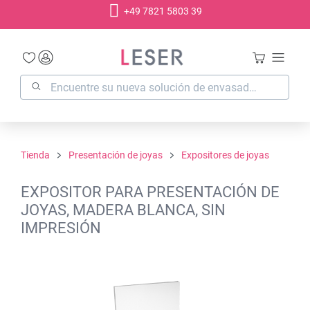
+49 7821 5803 39
enido principal
Tienda
Presentación de joyas
Expositores de joyas
EXPOSITOR PARA PRESENTACIÓN DE
JOYAS, MADERA BLANCA, SIN
IMPRESIÓN
Omitir galería de imágenes