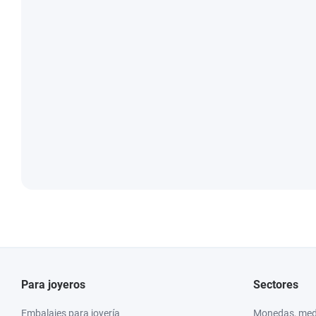
Para joyeros
Sectores
Embalajes para joyería
Monedas, meda