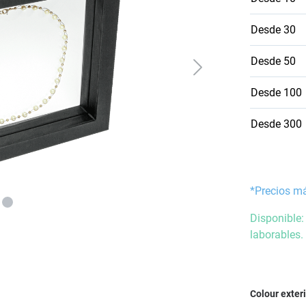
Desde
30
Desde
50
Desde
100
Desde
300
*Precios m
Disponible:
laborables.
Seleccione
Colour exter