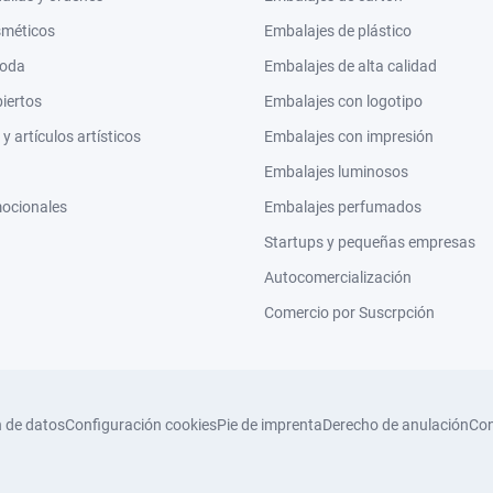
sméticos
Embalajes de plástico
moda
Embalajes de alta calidad
biertos
Embalajes con logotipo
 artículos artísticos
Embalajes con impresión
Embalajes luminosos
mocionales
Embalajes perfumados
Startups y pequeñas empresas
Autocomercialización
Comercio por Suscrpción
n de datos
Configuración cookies
Pie de imprenta
Derecho de anulación
Con