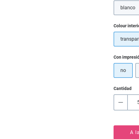
blanco
Seleccione
Colour interi
transpar
Seleccione
Con impresi
no
Cantidad
A l