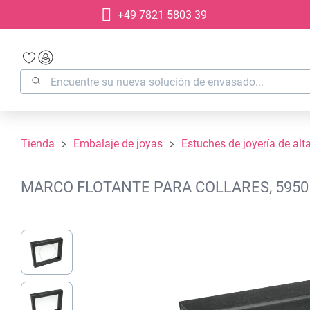
+49 7821 5803 39
 búsqueda
Saltar a la navegación principal
Tienda
Embalaje de joyas
Estuches de joyería de alt
MARCO FLOTANTE PARA COLLARES, 5950
Omitir galería de imágenes