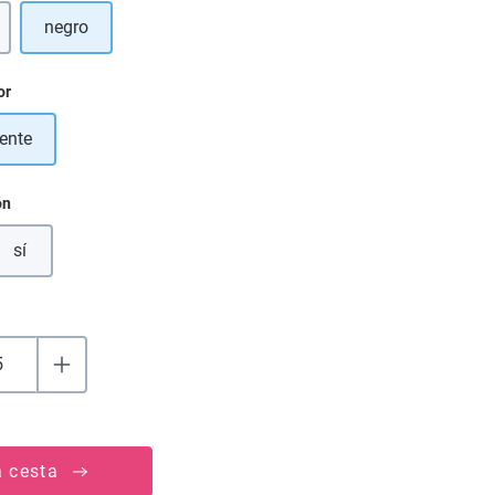
negro
or
ente
ón
sí
a cesta