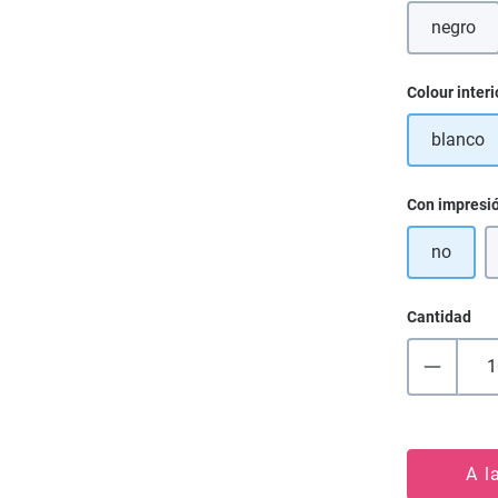
negro
(Esta 
Seleccione
Colour interi
blanco
Seleccione
Con impresi
no
Cantidad
A l