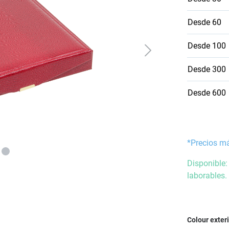
Desde
60
Desde
100
Desde
300
Desde
600
*Precios m
Disponible:
laborables.
Seleccione
Colour exter