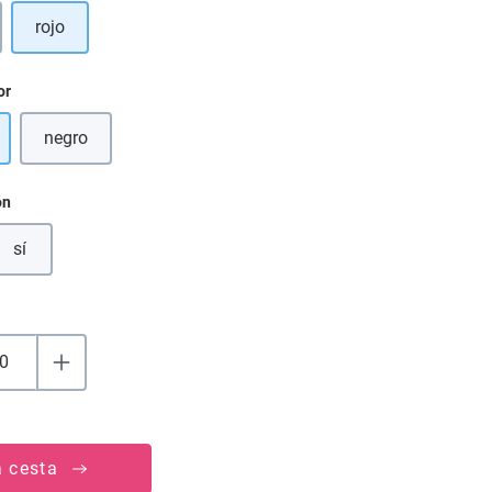
rojo
opción no está disponible en este momento.)
or
negro
(Esta opción no está disponible en este momento.)
ón
sí
a cesta