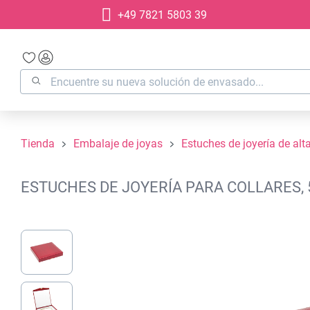
+49 7821 5803 39
 búsqueda
Saltar a la navegación principal
Tienda
Embalaje de joyas
Estuches de joyería de alt
ESTUCHES DE JOYERÍA PARA COLLARES, 
Omitir galería de imágenes