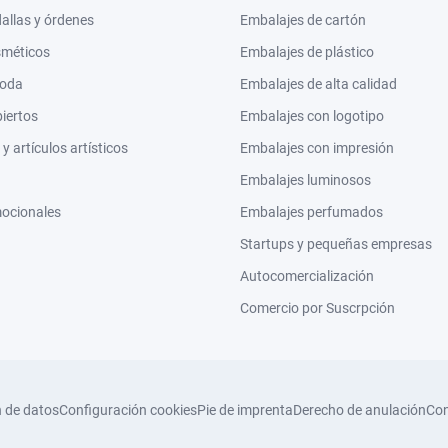
llas y órdenes
Embalajes de cartón
sméticos
Embalajes de plástico
moda
Embalajes de alta calidad
biertos
Embalajes con logotipo
 artículos artísticos
Embalajes con impresión
Embalajes luminosos
mocionales
Embalajes perfumados
Startups y pequeñas empresas
Autocomercialización
Comercio por Suscrpción
n de datos
Configuración cookies
Pie de imprenta
Derecho de anulación
Con