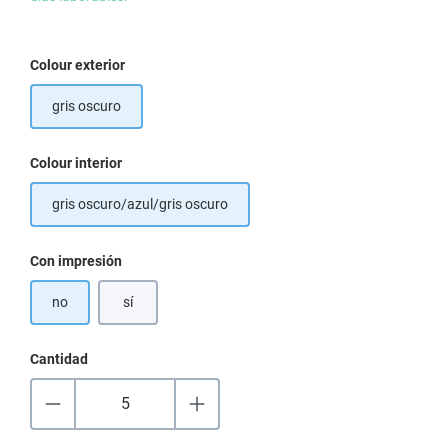
Seleccione
Colour exterior
gris oscuro
Seleccione
Colour interior
gris oscuro/azul/gris oscuro
Seleccione
Con impresión
no
sí
Cantidad