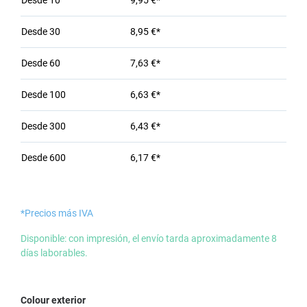
Desde
10
9,95 €*
Desde
30
8,95 €*
Desde
60
7,63 €*
Desde
100
6,63 €*
Desde
300
6,43 €*
Desde
600
6,17 €*
*Precios más IVA
Disponible: con impresión, el envío tarda aproximadamente 8
días laborables.
Seleccione
Colour exterior