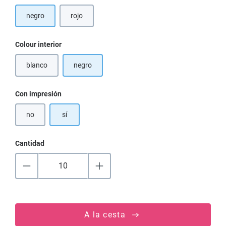
negro
rojo
(Esta opción no está disponible en este momento.)
Seleccione
Colour interior
blanco
negro
(Esta opción no está disponible en este momento.)
Seleccione
Con impresión
no
sí
Cantidad
A la cesta