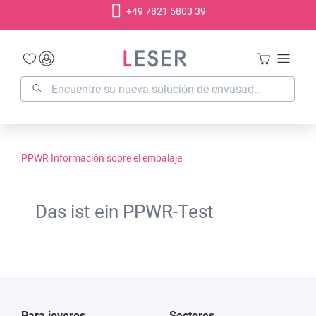
+49 7821 5803 39
enido principal
PPWR Información sobre el embalaje
Das ist ein PPWR-Test
Para joyeros
Sectores