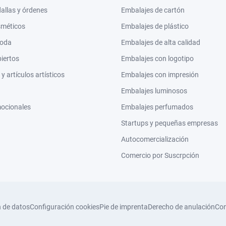
llas y órdenes
Embalajes de cartón
sméticos
Embalajes de plástico
moda
Embalajes de alta calidad
biertos
Embalajes con logotipo
 artículos artísticos
Embalajes con impresión
Embalajes luminosos
mocionales
Embalajes perfumados
Startups y pequeñas empresas
Autocomercialización
Comercio por Suscrpción
n de datos
Configuración cookies
Pie de imprenta
Derecho de anulación
Con