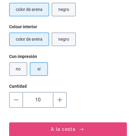
color de arena
negro
(Esta opción no está disponible en este mo
Seleccione
Colour interior
color de arena
negro
(Esta opción no está disponible en este mo
Seleccione
Con impresión
no
sí
Cantidad
A la cesta