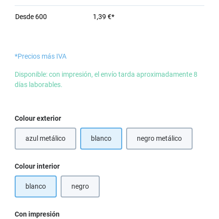
Desde
600
1,39 €*
*Precios más IVA
Disponible: con impresión, el envío tarda aproximadamente 8
días laborables.
Seleccione
Colour exterior
azul metálico
blanco
negro metálico
(Esta opción no está d
Seleccione
Colour interior
blanco
negro
(Esta opción no está disponible en este momento.)
Seleccione
Con impresión