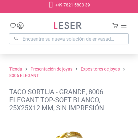
+49 7821 5803 39
enido principal
Tienda
Presentación de joyas
Expositores de joyas
8006 ELEGANT
TACO SORTIJA - GRANDE, 8006
ELEGANT TOP-SOFT BLANCO,
25X25X12 MM, SIN IMPRESIÓN
Omitir galería de imágenes