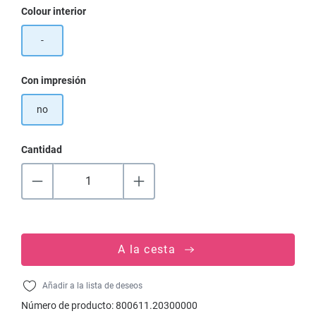
Seleccione
Colour interior
-
Seleccione
Con impresión
no
Cantidad
A la cesta
Añadir a la lista de deseos
Número de producto:
800611.20300000