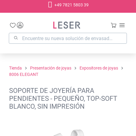
+49 7821 5803 39
enido principal
Tienda
Presentación de joyas
Expositores de joyas
8006 ELEGANT
SOPORTE DE JOYERÍA PARA
PENDIENTES - PEQUEÑO, TOP-SOFT
BLANCO, SIN IMPRESIÓN
Omitir galería de imágenes