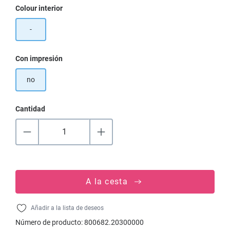
Seleccione
Colour interior
-
Seleccione
Con impresión
no
Cantidad
A la cesta
Añadir a la lista de deseos
Número de producto:
800682.20300000