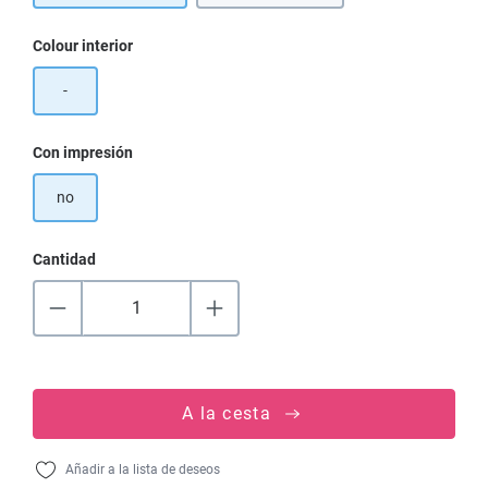
Seleccione
Colour interior
-
Seleccione
Con impresión
no
Cantidad
A la cesta
Añadir a la lista de deseos