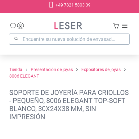
+49 7821 5803 39
enido principal
Tienda
Presentación de joyas
Expositores de joyas
8006 ELEGANT
SOPORTE DE JOYERÍA PARA CRIOLLOS
- PEQUEÑO, 8006 ELEGANT TOP-SOFT
BLANCO, 30X24X38 MM, SIN
IMPRESIÓN
Omitir galería de imágenes