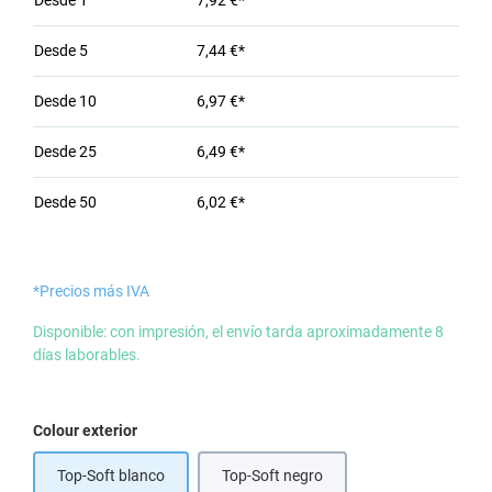
Desde
1
7,92 €*
Desde
5
7,44 €*
Desde
10
6,97 €*
Desde
25
6,49 €*
Desde
50
6,02 €*
*Precios más IVA
Disponible: con impresión, el envío tarda aproximadamente 8
días laborables.
Seleccione
Colour exterior
Top-Soft blanco
Top-Soft negro