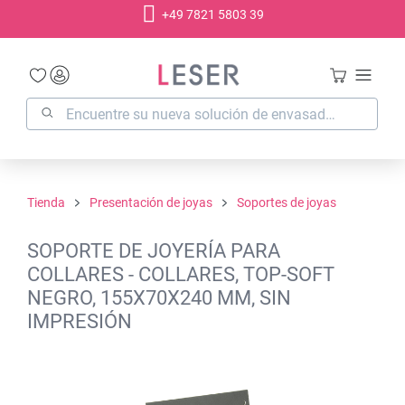
+49 7821 5803 39
enido principal
Tienda
Presentación de joyas
Soportes de joyas
SOPORTE DE JOYERÍA PARA
COLLARES - COLLARES, TOP-SOFT
NEGRO, 155X70X240 MM, SIN
IMPRESIÓN
Omitir galería de imágenes