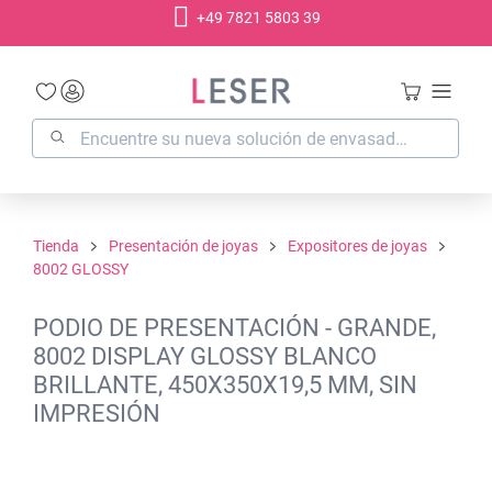
+49 7821 5803 39
enido principal
Tienda
Presentación de joyas
Expositores de joyas
8002 GLOSSY
PODIO DE PRESENTACIÓN - GRANDE,
8002 DISPLAY GLOSSY BLANCO
BRILLANTE, 450X350X19,5 MM, SIN
IMPRESIÓN
Omitir galería de imágenes