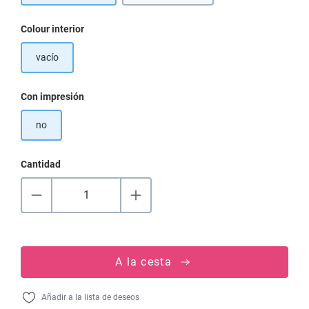
Seleccione
Colour interior
vacío
Seleccione
Con impresión
no
Cantidad
A la cesta
Añadir a la lista de deseos