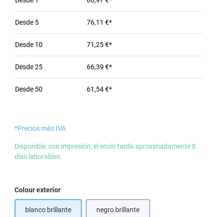
Desde
1
80,97 €*
Desde
5
76,11 €*
Desde
10
71,25 €*
Desde
25
66,39 €*
Desde
50
61,54 €*
*Precios más IVA
Disponible: con impresión, el envío tarda aproximadamente 8
días laborables.
Seleccione
Colour exterior
blanco brillante
negro brillante