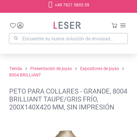
+49 7821 5803 39
enido principal
Tienda
Presentación de joyas
Expositores de joyas
8004 BRILLIANT
PETO PARA COLLARES - GRANDE, 8004
BRILLIANT TAUPE/GRIS FRÍO,
200X140X420 MM, SIN IMPRESIÓN
Omitir galería de imágenes