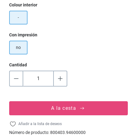
Seleccione
Colour interior
-
Seleccione
Con impresión
no
Cantidad
A la cesta
Añadir a la lista de deseos
Número de producto:
800403.94600000