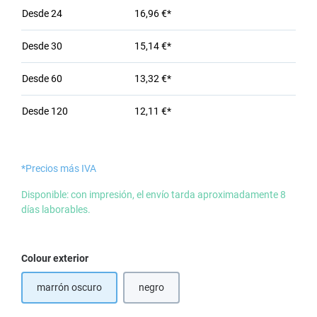
Desde
24
16,96 €*
Desde
30
15,14 €*
Desde
60
13,32 €*
Desde
120
12,11 €*
*Precios más IVA
Disponible: con impresión, el envío tarda aproximadamente 8
días laborables.
Seleccione
Colour exterior
marrón oscuro
negro
(Esta opción no está disponible en este mo