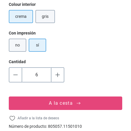
Seleccione
Colour interior
crema
gris
(Esta opción no está disponible en este momento.)
Seleccione
Con impresión
no
sí
Cantidad
A la cesta
Añadir a la lista de deseos
Número de producto:
805057.11501010