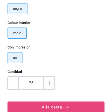
negro
Seleccione
Colour interior
vacío
Seleccione
Con impresión
no
Cantidad
A la cesta