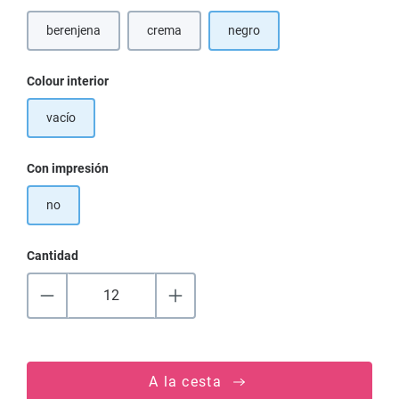
berenjena
crema
negro
Seleccione
Colour interior
vacío
Seleccione
Con impresión
no
Cantidad
A la cesta