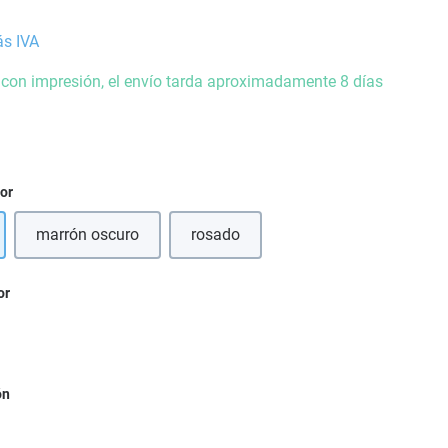
ás IVA
 con impresión, el envío tarda aproximadamente 8 días
ior
marrón oscuro
rosado
or
ón