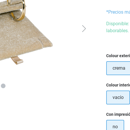
*Precios m
Disponible:
laborables.
Seleccione
Colour exter
crema
Seleccione
Colour interi
vacío
Seleccione
Con impresi
no