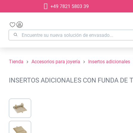
+49 7821 5803 39
 búsqueda
Saltar a la navegación principal
Tienda
Accesorios para joyería
Insertos adicionales
INSERTOS ADICIONALES CON FUNDA DE T
Omitir galería de imágenes