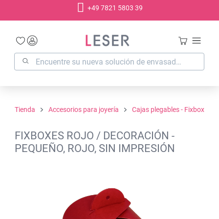
+49 7821 5803 39
enido principal
Tienda
Accesorios para joyería
Cajas plegables - Fixbox
FIXBOXES ROJO / DECORACIÓN -
PEQUEÑO, ROJO, SIN IMPRESIÓN
Omitir galería de imágenes