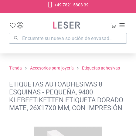
+49 7821 5803 39
enido principal
Tienda
Accesorios para joyería
Etiquetas adhesivas
ETIQUETAS AUTOADHESIVAS 8
ESQUINAS - PEQUEÑA, 9400
KLEBEETIKETTEN ETIQUETA DORADO
MATE, 26X17X0 MM, CON IMPRESIÓN
Omitir galería de imágenes